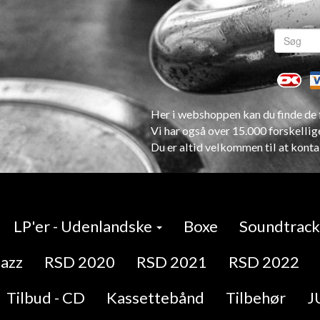
Her i webshoppen kan du finde de f
Vi har også over 15.000 forskellig
Du er altid velkommen til at konta
LP'er - Udenlandske
Boxe
Soundtracks
Jazz
RSD 2020
RSD 2021
RSD 2022
Tilbud - CD
Kassettebånd
Tilbehør
J