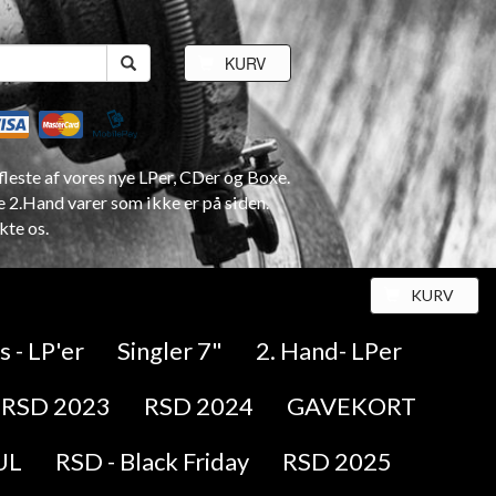
KURV
leste af vores nye LPer, CDer og Boxe.
e 2.Hand varer som ikke er på siden.
kte os.
KURV
 - LP'er
Singler 7"
2. Hand- LPer
RSD 2023
RSD 2024
GAVEKORT
UL
RSD - Black Friday
RSD 2025