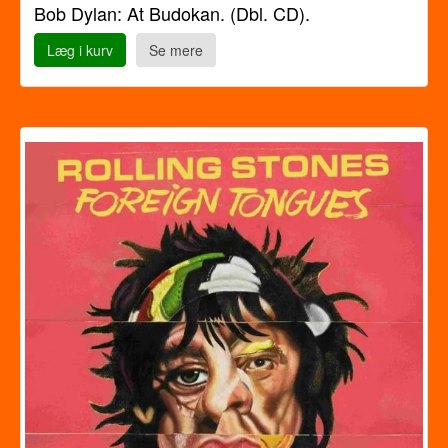
Bob Dylan: At Budokan. (Dbl. CD).
Læg i kurv
Se mere