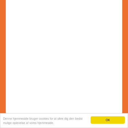
Denne hjemmeside bruger cookies for at sikre dig den bedst
OK
mulige oplevelse af vores hjemmeside.