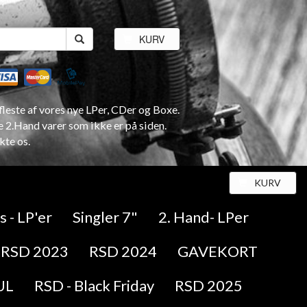
KURV
leste af vores nye LPer, CDer og Boxe.
e 2.Hand varer som ikke er på siden.
kte os.
KURV
 - LP'er
Singler 7"
2. Hand- LPer
RSD 2023
RSD 2024
GAVEKORT
UL
RSD - Black Friday
RSD 2025