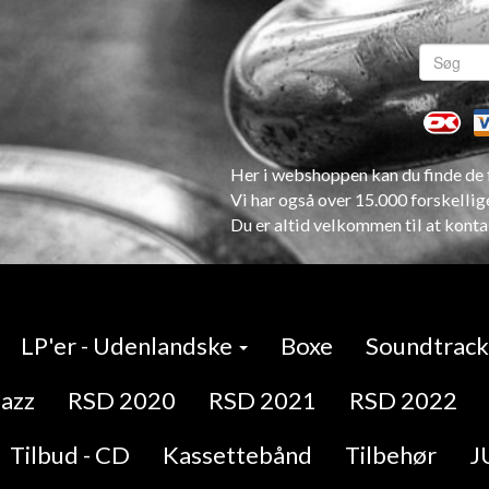
Her i webshoppen kan du finde de f
Vi har også over 15.000 forskellig
Du er altid velkommen til at konta
LP'er - Udenlandske
Boxe
Soundtracks
Jazz
RSD 2020
RSD 2021
RSD 2022
Tilbud - CD
Kassettebånd
Tilbehør
J