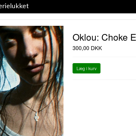
erielukket
Oklou: Choke E
300,00 DKK
Læg i kurv