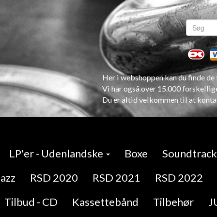
Her i webshoppen kan du finde de f
Vi har også over 15.000 forskellig
Du er altid velkommen til at konta
LP'er - Udenlandske
Boxe
Soundtracks
Jazz
RSD 2020
RSD 2021
RSD 2022
Tilbud - CD
Kassettebånd
Tilbehør
J