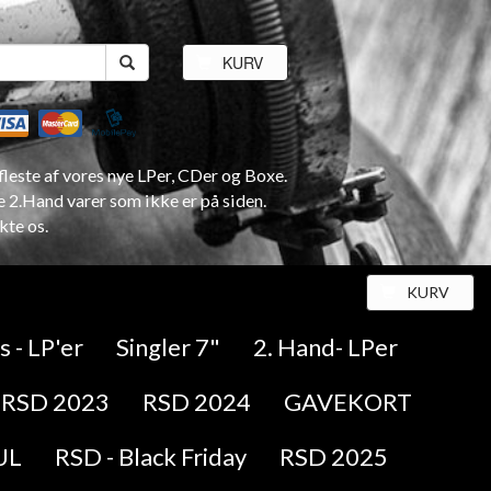
KURV
leste af vores nye LPer, CDer og Boxe.
e 2.Hand varer som ikke er på siden.
kte os.
KURV
 - LP'er
Singler 7"
2. Hand- LPer
RSD 2023
RSD 2024
GAVEKORT
UL
RSD - Black Friday
RSD 2025