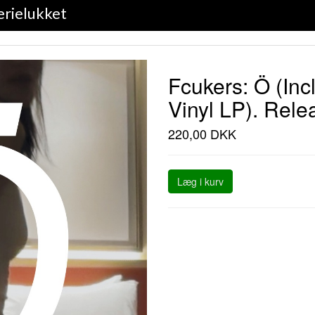
erielukket
Fcukers: Ö (Incl
Vinyl LP). Rele
220,00 DKK
Læg i kurv