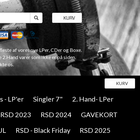
KURV
leste af vores nye LPer, CDer og Boxe.
e 2.Hand varer som ikke er på siden.
kte os.
KURV
 - LP'er
Singler 7"
2. Hand- LPer
RSD 2023
RSD 2024
GAVEKORT
UL
RSD - Black Friday
RSD 2025