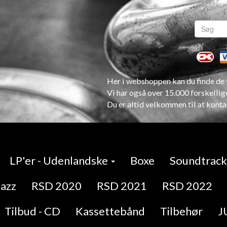
Her i webshoppen kan du finde de f
Vi har også over 15.000 forskellig
Du er altid velkommen til at konta
LP'er - Udenlandske
Boxe
Soundtracks
Jazz
RSD 2020
RSD 2021
RSD 2022
Tilbud - CD
Kassettebånd
Tilbehør
J