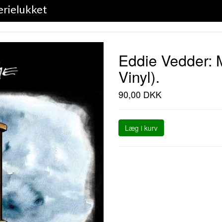
erielukket
Eddie Vedder: M
Vinyl).
90,00 DKK
Læg i kurv