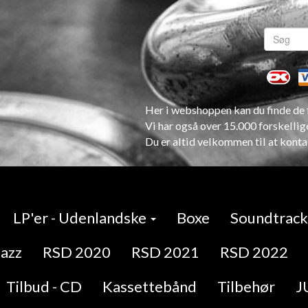
Her i webshoppen kan du finde de f
Vi har også over 15.000 forskellig
Du er altid velkommen til at konta
LP'er - Udenlandske
Boxe
Soundtracks
Jazz
RSD 2020
RSD 2021
RSD 2022
Tilbud - CD
Kassettebånd
Tilbehør
J