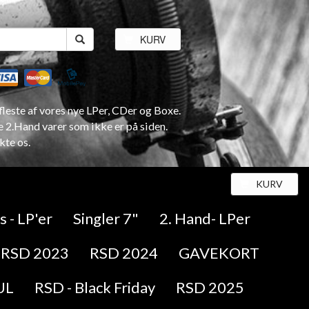
KURV
leste af vores nye LPer, CDer og Boxe.
e 2.Hand varer som ikke er på siden.
kte os.
KURV
 - LP'er
Singler 7"
2. Hand- LPer
RSD 2023
RSD 2024
GAVEKORT
UL
RSD - Black Friday
RSD 2025