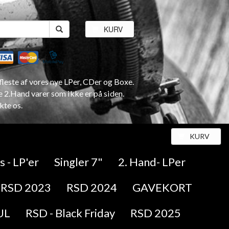
KURV
leste af vores nye LPer, CDer og Boxe.
e 2.Hand varer som ikke er på siden.
kte os.
KURV
 - LP'er
Singler 7"
2. Hand- LPer
RSD 2023
RSD 2024
GAVEKORT
UL
RSD - Black Friday
RSD 2025