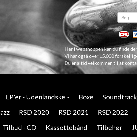
Her i webshoppen kan du finde de f
Vi har også over 15.000 forskellig
Du er altid velkommen til at konta
LP'er - Udenlandske
Boxe
Soundtracks
Jazz
RSD 2020
RSD 2021
RSD 2022
Tilbud - CD
Kassettebånd
Tilbehør
J