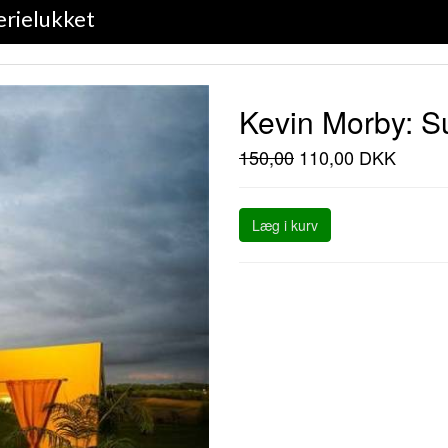
erielukket
Kevin Morby: S
150,00
110,00 DKK
Læg i kurv